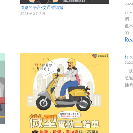
2023
道路的語言-交通號誌篇
行
2023 年 2 月 7 日
稠
但
的 …
Re
行人
2023
「號
通過
輛