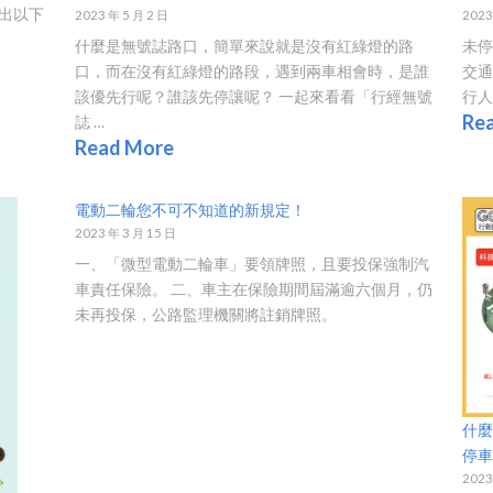
出以下
2023 年 5 月 2 日
2023
什麼是無號誌路口，簡單來說就是沒有紅綠燈的路
未停
口，而在沒有紅綠燈的路段，遇到兩車相會時，是誰
交
該優先行呢？誰該先停讓呢？ 一起來看看「行經無號
行人
Re
誌 …
Read More
電動二輪您不可不知道的新規定！
2023 年 3 月 15 日
一、「微型電動二輪車」要領牌照，且要投保強制汽
車責任保險。 二、車主在保險期間屆滿逾六個月，仍
未再投保，公路監理機關將註銷牌照。
什麼
停
2023