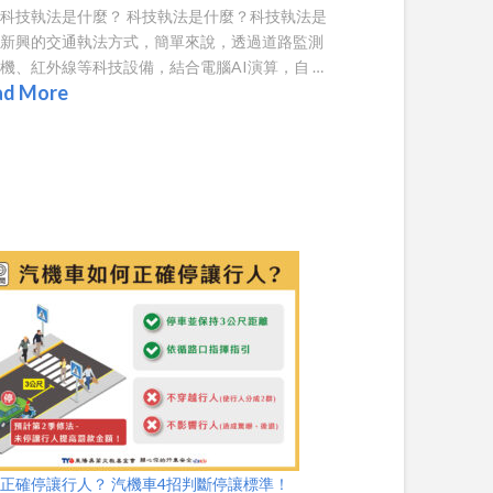
科技執法是什麼？ 科技執法是什麼？科技執法是
年新興的交通執法方式，簡單來說，透過道路監測
機、紅外線等科技設備，結合電腦AI演算，自 …
ad More
正確停讓行人？ 汽機車4招判斷停讓標準！