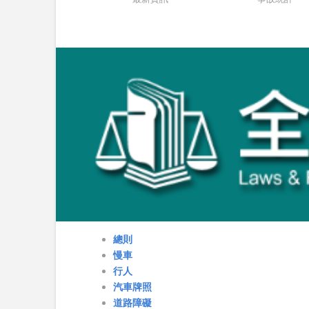
總則
慢車
行人
汽車牌照
道路障礙