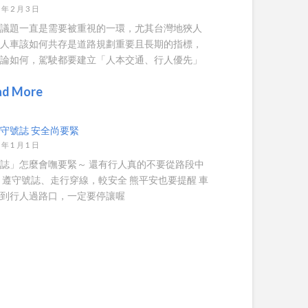
 年 2 月 3 日
人議題一直是需要被重視的一環，尤其台灣地狹人
，人車該如何共存是道路規劃重要且長期的指標，
不論如何，駕駛都要建立「人本交通、行人優先」
ad More
守號誌 安全尚要緊
 年 1 月 1 日
誌」怎麼會嘸要緊～ 還有行人真的不要從路段中
 遵守號誌、走行穿線，較安全 熊平安也要提醒 車
遇到行人過路口，一定要停讓喔