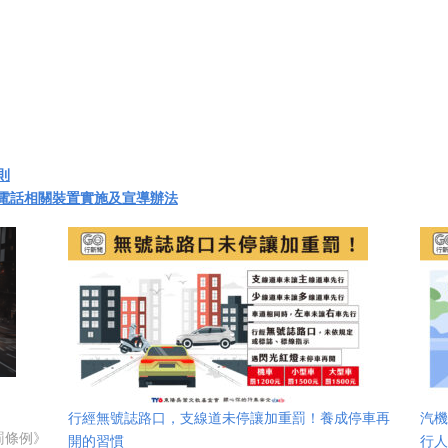
則
電話相關裝置實施及宣導辦法
行經無號誌路口，支線道未停讓加重罰！養成停車再
汽機
罰條例》
開的習慣
行