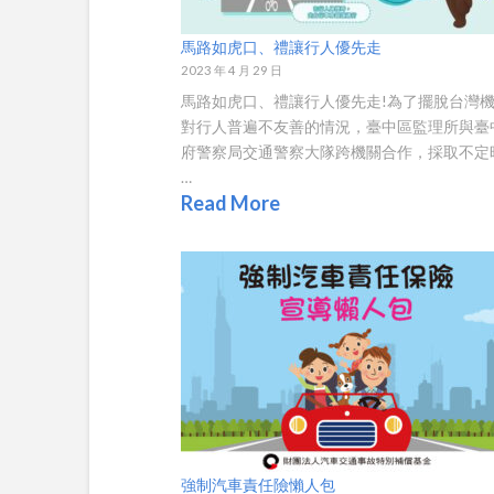
馬路如虎口、禮讓行人優先走
2023 年 4 月 29 日
馬路如虎口、禮讓行人優先走!為了擺脫台灣
對行人普遍不友善的情況，臺中區監理所與臺
府警察局交通警察大隊跨機關合作，採取不定
…
Read More
強制汽車責任險懶人包