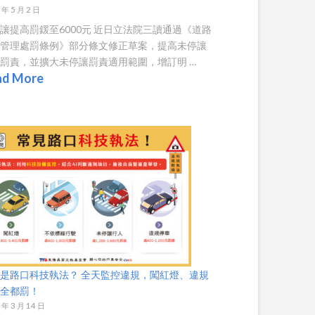
 年 5 月 2 日
讓提高罰鍰至6000元 近日立法院三讀通過《道路
通管理處罰條例》部分條文修正草案，提高未停讓
罰責，並擴大未停讓罰責適用範圍，增訂明 …
ad More
是路口科技執法？ 全天監控違規，闖紅燈、違規
車全都罰！
 年 3 月 14 日