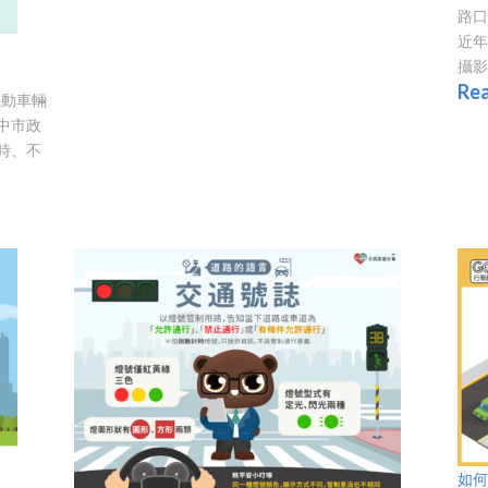
路口
近
攝影
Re
機動車輛
中市政
時、不
如何