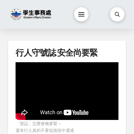
行人守號誌 安全尚要緊
「號誌」怎麼會嘸要緊～
還有行人真的不要從路段中通過