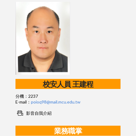
校安人員 王建程
分機：2237
E-mail：
poioq98@mail.mcu.edu.tw
影音自我介紹
業務職掌