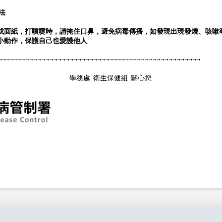
法
或面紙，打噴嚏
時，請掩住口鼻，避免病毒傳播，如發現出現發燒、咳嗽
小動作，保護自己也愛護他人
¬¬¬¬¬¬¬¬¬¬¬¬¬¬¬¬¬¬¬¬¬¬¬¬¬¬¬¬¬¬¬¬¬¬¬¬¬¬¬¬¬¬¬¬¬¬¬¬¬¬¬
生保健組 關心您