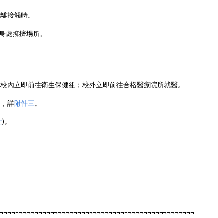
離接觸時。
身處擁擠場所。
校內立即前往衛生保健組；校外立即前往合格醫療院所就醫。
藥，詳
附件三
。
址
)。
¬¬¬¬¬¬¬¬¬¬¬¬¬¬¬¬¬¬¬¬¬¬¬¬¬¬¬¬¬¬¬¬¬¬¬¬¬¬¬¬¬¬¬¬¬¬¬¬¬¬¬