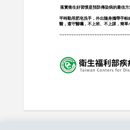
落實衛生好習慣是預防傳染病的最佳方
平時勤用肥皂洗手，外出隨身攜帶手帕
醫，遵守醫囑，不上班、不上課，簡單
¬¬¬¬¬¬¬¬¬¬¬¬¬¬¬¬¬¬¬¬¬¬¬¬¬¬¬¬¬¬
學務處 衛