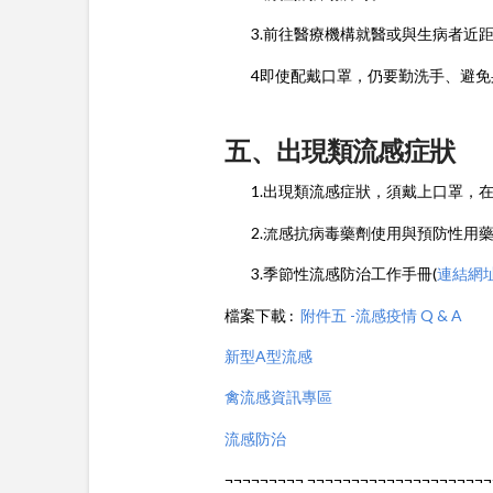
3.前往醫療機構就醫或與生病者近距
4即使配戴口罩，仍要勤洗手、避免
五、出現類流感症狀
1.出現類流感症狀，須戴上口罩，在
2.流感抗病毒藥劑使用與預防性用
3.季節性流感防治工作手冊(
連結網
檔案下載 :
附件五 -流感疫情 Q & A
新型A型流感
禽流感資訊專區
流感防治
¬¬¬¬¬¬¬¬¬ ¬¬¬¬¬¬¬¬¬¬¬¬¬¬¬¬¬¬¬¬