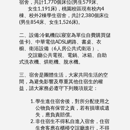
宿舍，共計1,770個床位(男生579床、
女生1,191床)，桃園校區現有校內4
棟、校外2棟學生宿舍，共計2,380個床位
(男生854床、女生1,526床)。
二、設備:冷氣機(以寢室為單位自費購買儲
值卡)、中華電信ADSL網路、書桌、衣
櫥、衛浴設備（6人房公共式衛浴 ）、
交誼廳公共電視、電鍋、冰箱、自助
式洗衣機、烘乾機、脫水機。
三、宿舍是團體生活，大家共同生活的空
間，為避免影響及尊重其他住宿生的權
益，請大家務必遵守下列幾項規定：
學生進住宿舍後，對所分配使用之
公物負有保管之責，若有損壞或遺
失，應負責賠償。
非住宿生不得私自進入宿舍，住宿
生會客應在櫃檯交誼廳進行，不得