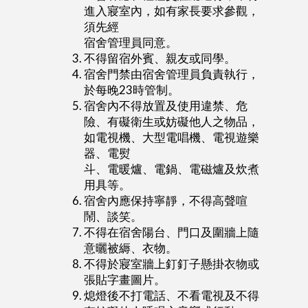
進入寢室內，如有家長要求參觀，
須先經
宿舍管理員同意。
不得留宿外賓、親友或同學。
宿舍門禁由宿舍管理員負責執行，
於每晚23時管制。
宿舍內不得放置及使用違禁、危
險、有礙衛生或妨礙他人之物品，
如電視機、大型電唱機、電視遊樂
器、電熨
斗、電暖爐、電鍋、電磁爐及炊煮
用具等。
宿舍內應保持寧靜，不得高聲喧
鬧、談笑。
不得在宿舍陽台、門口及圍牆上隨
意曬被縟、衣物。
不得於寢室牆上釘釘子懸掛衣物或
張貼字畫圖片。
熄燈後不打電話、不看電視及不得